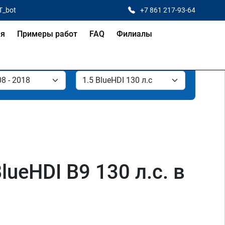
T_bot
+7 861 217-93-64
ая
Примеры работ
FAQ
Филиалы
ueHDI B9 130 л.с. в