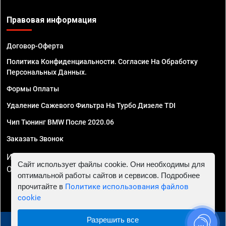
Правовая информация
Договор-Оферта
Политика Конфиденциальности. Согласие На Обработку
Персональных Данных.
Формы Оплаты
Удаление Сажевого Фильтра На Турбо Дизеле TDI
Чип Тюнинг BMW После 2020.06
Заказать Звонок
ИП Смирнов Георгий Павлович. ИНН 781302555843,
Сайт использует файлы cookie. Они необходимы для
ОГРНИП 324470400032610
оптимальной работы сайтов и сервисов. Подробнее
прочитайте в
Политике использования файлов
cookie
Разрешить все
© 2010 - 2026 Чип тюнинг в Краснодаре - Автосервис