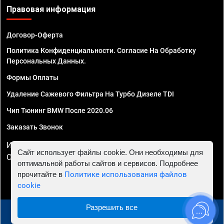
Правовая информация
Договор-Оферта
Политика Конфиденциальности. Согласие На Обработку
Персональных Данных.
Формы Оплаты
Удаление Сажевого Фильтра На Турбо Дизеле TDI
Чип Тюнинг BMW После 2020.06
Заказать Звонок
ИП Смирнов Георгий Павлович. ИНН 781302555843,
Сайт использует файлы cookie. Они необходимы для
ОГРНИП 324470400032610
оптимальной работы сайтов и сервисов. Подробнее
прочитайте в
Политике использования файлов
cookie
Разрешить все
© 2010 - 2026 Чип тюнинг в Краснодаре - Автосервис
"Евро Чип Тюнинг"