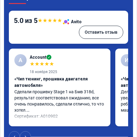
5.0 из 5
★
★
★
★
★
Avito
Оставить отзыв
Account
✓
A
И
★
★
★
★
★
18 ноября 2025
«Чип тюнинг, прошивка двигателя
«Чип т
автомобиля»
автомо
Сделали прошивку Stage 1 на Бмв 318d, 
Делали 
результат соответствовал ожиданию, все 
увеличе
очень понравилось, сделали отлично, то что 
ребята 
хотел.

машина 
Сертификат: A010902
‹
›