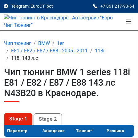
Telegram: EuroCT_bot
+7 861 217-93-64
Чип тюнинг
BMW
1er
E81 / E82 / E87 / E88 - 2005 - 2011
118i
118i 143 л.с
Чип тюнинг BMW 1 series 118i
E81 / E82 / E87 / E88 143 лс
N43B20 в Краснодаре.
Stage 1
Stage 2
Параметр
Заводские
Тюнинг*
Разница