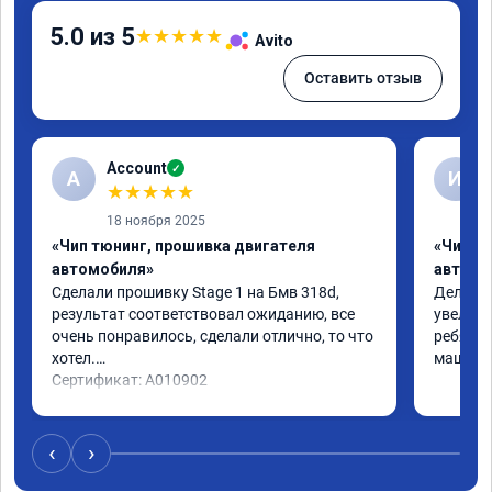
5.0 из 5
★
★
★
★
★
Avito
Оставить отзыв
Account
✓
A
И
★
★
★
★
★
18 ноября 2025
«Чип тюнинг, прошивка двигателя
«Чип т
автомобиля»
автомо
Сделали прошивку Stage 1 на Бмв 318d, 
Делали 
результат соответствовал ожиданию, все 
увеличе
очень понравилось, сделали отлично, то что 
ребята 
хотел.

машина 
Сертификат: A010902
‹
›