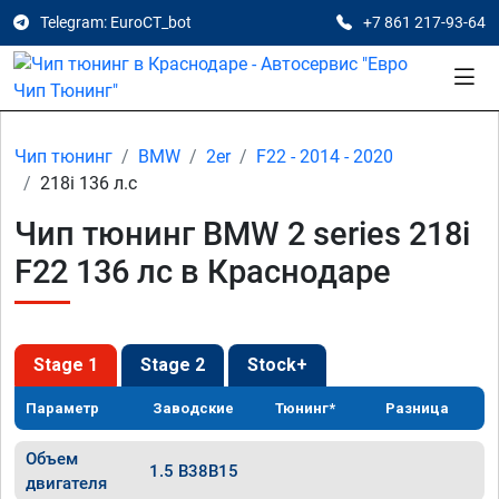
Telegram: EuroCT_bot
+7 861 217-93-64
Чип тюнинг
BMW
2er
F22 - 2014 - 2020
218i 136 л.с
Чип тюнинг BMW 2 series 218i
F22 136 лс в Краснодаре
Stage 1
Stage 2
Stock+
Параметр
Заводские
Тюнинг*
Разница
Объем
1.5 B38B15
двигателя