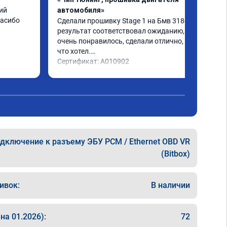
й 
автомобиля»
пасибо
Сделали прошивку Stage 1 на Бмв 318d, 
результат соответствовал ожиданию, все 
очень понравилось, сделали отлично, то 
что хотел.

Сертификат: A010902
дключение к разъему ЭБУ PCM / Ethernet OBD VR
(Bitbox)
ивок:
В наличии
на 01.2026):
72