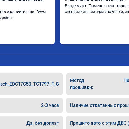
Владимир г. Тюмень очень хороши
специалист, всё сделано чётко, с
ро и качественно. Всем 
 ребят
Метод
По
sch_EDC17C50_TC1797_F_G
прошивки:
2-3 часа
Наличие откатанных прош
Да, без доплат
Прошито авто с этим ДВС (