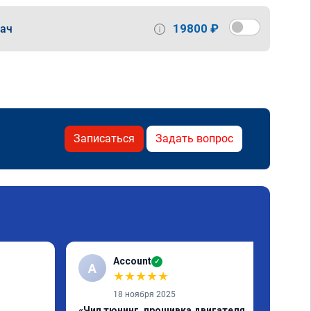
19800 ₽
дач
Записаться
Задать вопрос
Account
✓
A
★
★
★
★
★
18 ноября 2025
«Чип тюнинг, прошивка двигателя