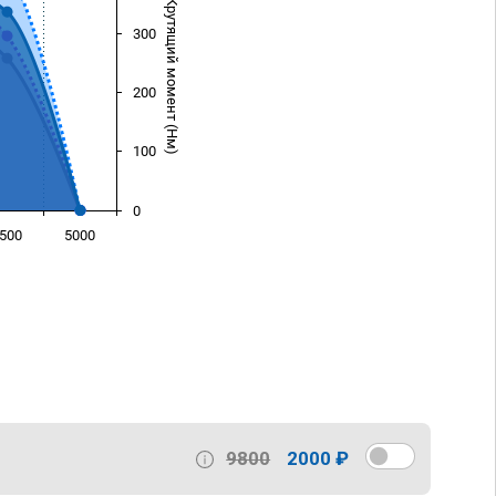
Крутящий момент (Нм)
300
200
100
0
500
5000
)
9800
2000 ₽