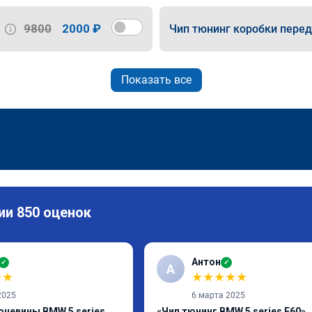
9800
2000 ₽
Чип тюнинг коробки пере
Показать все
ии 850 оценок
Антон
✓
✓
А
★
★
★
★
★
★
★
2025
6 марта 2025
очевины BMW 5 series
«Чип тюнинг BMW 5 series E60»