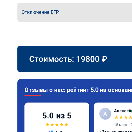
Отключение ЕГР
Стоимость:
19800
₽
Отзывы о нас: рейтинг 5.0 на основан
Алексей
А
5.0 из 5
★
★
★
★
★
★
★
★
15 марта 
«Отключение м