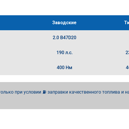
Заводские
Т
2.0 B47D20
190 л.с.
2
400 Нм
4
олько при условии ⛽ заправки качественного топлива и н