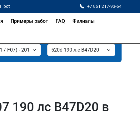
T_bot
+7 861 217-93-64
ая
Примеры работ
FAQ
Филиалы
07 190 лс B47D20 в