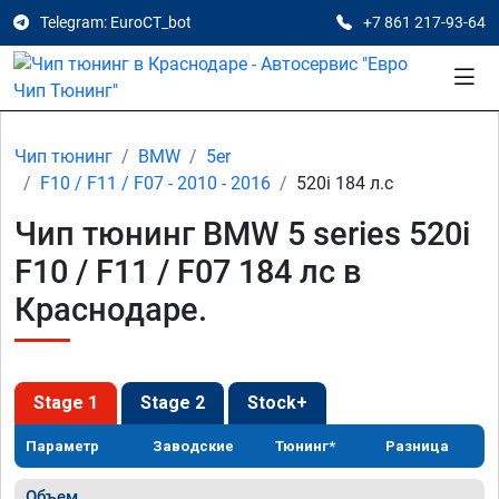
Telegram: EuroCT_bot
+7 861 217-93-64
Чип тюнинг
BMW
5er
F10 / F11 / F07 - 2010 - 2016
520i 184 л.с
Чип тюнинг BMW 5 series 520i
F10 / F11 / F07 184 лс в
Краснодаре.
Stage 1
Stage 2
Stock+
Параметр
Заводские
Тюнинг*
Разница
Объем