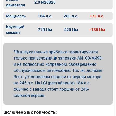
2.0 N20B20
двигателя
Мощность
184 л.с.
260 л.с.
+76 л.с.
Крутящий
270 Нм
420 Нм
+150 Нм
момент
Вышеуказанные прибавки гарантируются
только при условии ⛽ заправки АИ100/АИ98
и на полностью исправном, своевременно
обслуживаемом автомобиле. Так же должны
быть установлены поршни от версии мотора
на 245 л.с. На LCI (рестайлинге) 184 л.с.
обычно с завода стоят поршни от 245-
сильной версии.
Включено в стоимость: