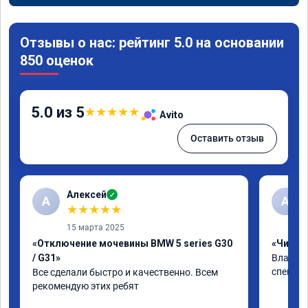
Отзывы о нас: рейтинг 5.0 на основании
850 оценок
5.0 из 5
★
★
★
★
★
Avito
Оставить отзыв
Алексей
✓
А
А
★
★
★
★
★
15 марта 2025
«Отключение мочевины BMW 5 series G30
«Чип тю
/ G31»
Владими
специал
Все сделали быстро и качественно. Всем 
рекомендую этих ребят