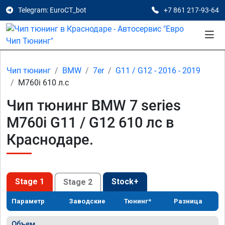
Telegram: EuroCT_bot
+7 861 217-93-64
Чип тюнинг
BMW
7er
G11 / G12 - 2016 - 2019
M760i 610 л.с
Чип тюнинг BMW 7 series
M760i G11 / G12 610 лс в
Краснодаре.
Stage 1
Stock+
Stage 2
Параметр
Заводские
Тюнинг*
Разница
Объем