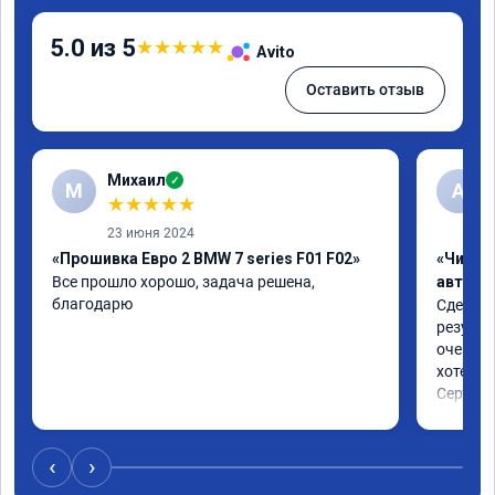
5.0 из 5
★
★
★
★
★
Avito
Оставить отзыв
Михаил
✓
М
A
★
★
★
★
★
23 июня 2024
«Прошивка Евро 2 BMW 7 series F01 F02»
«Чип т
Все прошло хорошо, задача решена, 
автомо
благодарю
Сделали
результ
очень п
хотел.

Сертифи
‹
›