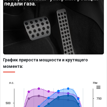
педали газа.
График прироста мощности и крутящего
момента:
л.с.
Нм
750
500