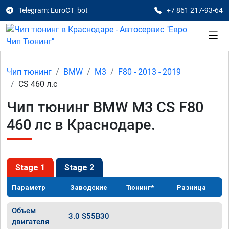
Telegram: EuroCT_bot
+7 861 217-93-64
Чип тюнинг
BMW
M3
F80 - 2013 - 2019
CS 460 л.с
Чип тюнинг BMW M3 CS F80
460 лс в Краснодаре.
Stage 1
Stage 2
Параметр
Заводские
Тюнинг*
Разница
Объем
3.0 S55B30
двигателя