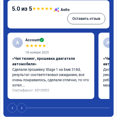
5.0 из 5
★
★
★
★
★
Avito
Оставить отзыв
Account
✓
A
И
★
★
★
★
★
18 ноября 2025
«Чип тюнинг, прошивка двигателя
«Чип т
автомобиля»
автомо
Сделали прошивку Stage 1 на Бмв 318d, 
Делали 
результат соответствовал ожиданию, все 
увеличе
очень понравилось, сделали отлично, то что 
ребята 
хотел.

машина 
Сертификат: A010902
‹
›