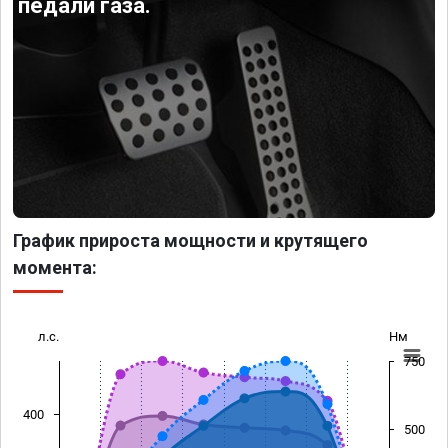
педали газа.
График прироста мощности и крутящего
момента:
л.с.
Нм
750
400
500