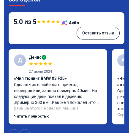
5.0 из 5
★
★
★
★
★
Avito
Оставить отзыв
Денис
✓
Д
A
★
★
★
★
★
27 июля 2024
«Чип тюнинг BMW X3 F25»
«Чип т
Сделал чип в люберцах, приехал, 
автомо
перепрошили, заняло примерно 40мин. На 
Сделали
следующий день поехал в деревню 
результ
,примерно 300 км...Как же я пожалел ,что 
очень п
раньше этого не сделал! Машина 
хотел.

совершенно другая! Обгоны все без 
Сертифи
Читать полностью
проблем, резвая, очень доволен. Очень 
рекомендую. Езжу на смеси 95го и 100го 
примерно 50на50.По ощущениям даже 