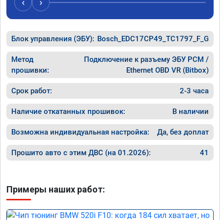
‹
›
самому двигателю легче судя по 
температуре масла и его работе.
Блок управления (ЭБУ):
Bosch_EDC17CP49_TC1797_F_G
Метод
Подключение к разъему ЭБУ PCM /
прошивки:
Ethernet OBD VR (Bitbox)
Срок работ:
2-3 часа
Наличие откатанных прошивок:
В наличии
Возможна индивидуальная настройка:
Да, без доплат
Прошито авто с этим ДВС (на 01.2026):
41
Примеры наших работ: