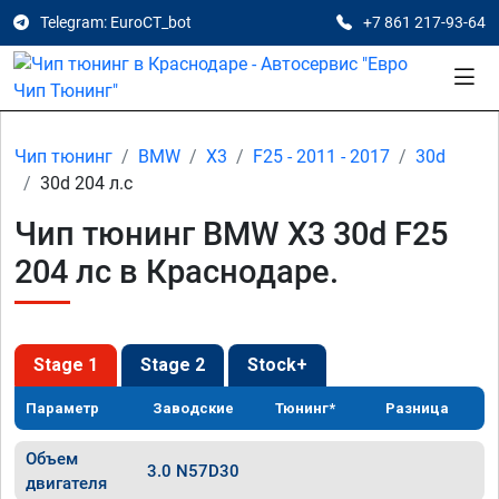
Telegram: EuroCT_bot
+7 861 217-93-64
Чип тюнинг
BMW
X3
F25 - 2011 - 2017
30d
30d 204 л.с
Чип тюнинг BMW X3 30d F25
204 лс в Краснодаре.
Stage 1
Stage 2
Stock+
Параметр
Заводские
Тюнинг*
Разница
Объем
3.0 N57D30
двигателя