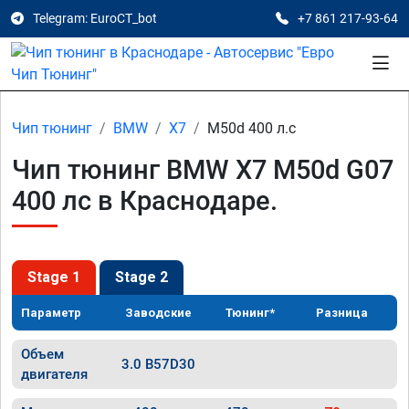
Telegram: EuroCT_bot
+7 861 217-93-64
Чип тюнинг
BMW
X7
M50d 400 л.с
Чип тюнинг BMW X7 M50d G07
400 лс в Краснодаре.
Stage 1
Stage 2
Параметр
Заводские
Тюнинг*
Разница
Объем
3.0 B57D30
двигателя