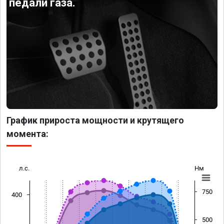
педали газа.
График прироста мощности и крутящего
момента:
л.с.
Нм
750
400
500