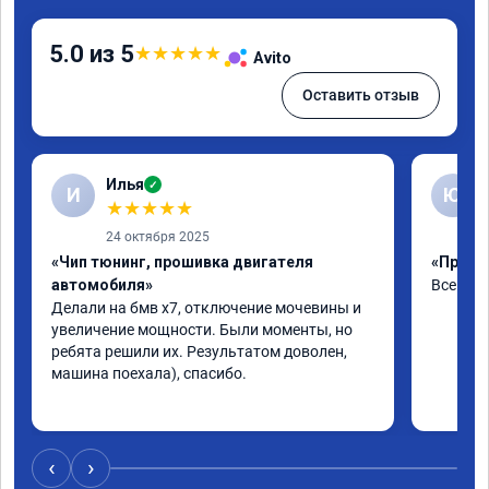
5.0 из 5
★
★
★
★
★
Avito
Оставить отзыв
Илья
✓
И
Ю
★
★
★
★
★
24 октября 2025
«Чип тюнинг, прошивка двигателя
«Проши
автомобиля»
Все чёт
Делали на бмв х7, отключение мочевины и 
увеличение мощности. Были моменты, но 
ребята решили их. Результатом доволен, 
машина поехала), спасибо.
‹
›