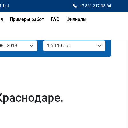
T_bot
+7 861 217-93-64
ая
Примеры работ
FAQ
Филиалы
 Краснодаре.