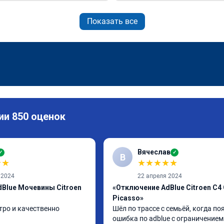
Показать все
ии 850 оценок
Вячеслав
✓
✓
В
★
★
★
★
★
★
★
 2024
22 апреля 2024
Blue Мочевины Citroen
«Отключение AdBlue Citroen C4
Picasso»
тро и качественно
Шёл по трассе с семьёй, когда по
ошибка по adblue с ограничением 