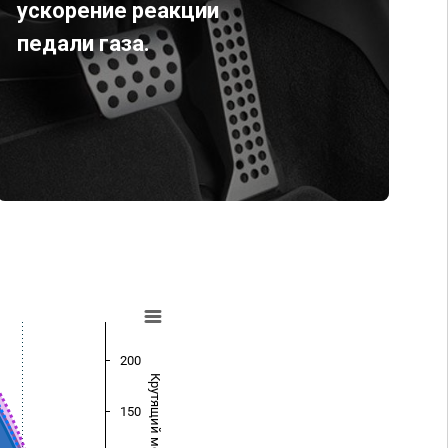
ускорение реакции
педали газа.
200
Крутящий момент (Нм)
150