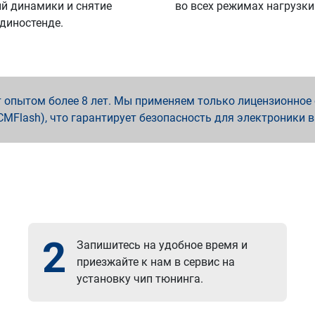
й динамики и снятие
во всех режимах нагрузки
 диностенде.
опытом более 8 лет. Мы применяем только лицензионное о
x, PCMFlash), что гарантирует безопасность для электроники 
2
Запишитесь на удобное время и
приезжайте к нам в сервис на
установку чип тюнинга.