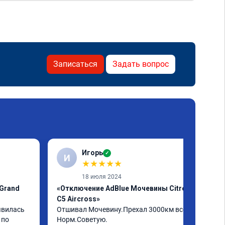
Записаться
Задать вопрос
Игорь
✓
И
★
★
★
★
★
18 июля 2024
 Grand
«Отключение AdBlue Мочевины Citroen
C5 Aircross»
явилась 
Отшивал Мочевину.Прехал 3000км всё 
по 
Норм.Советую.