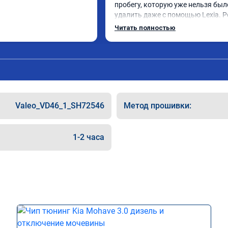
пробегу, которую уже нельзя было
удалить даже с помощью Lexia. Р
пошли навстречу, оперативно при
Читать полностью
за час отшили как adblue, так и eol
Отпуск не был сорван ))
Valeo_VD46_1_SH72546
Метод прошивки:
1-2 часа