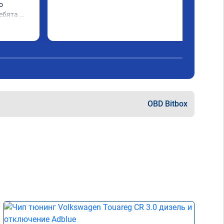
 
ебята 
няли и 
ys. 
OBD Bitbox