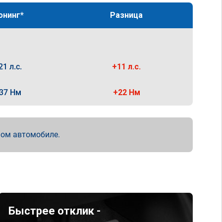
юнинг*
Разница
21 л.с.
+11 л.с.
37 Нм
+22 Нм
мом автомобиле.
Быстрее отклик -