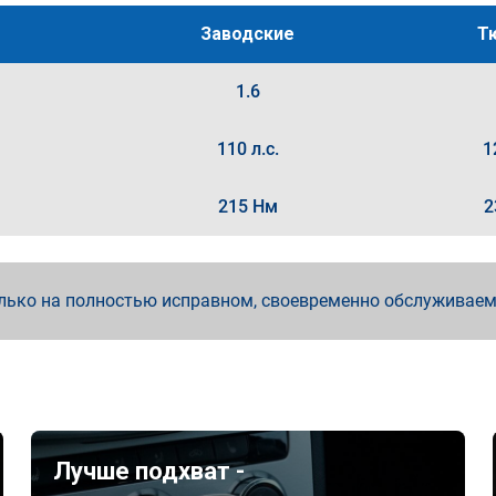
Заводские
Т
1.6
110 л.с.
1
215 Нм
2
лько на полностью исправном, своевременно обслуживае
Лучше подхват -