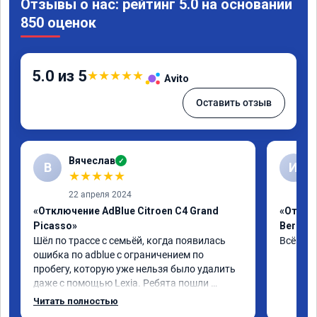
Отзывы о нас: рейтинг 5.0 на основании
850 оценок
5.0 из 5
★
★
★
★
★
Avito
Оставить отзыв
Вячеслав
✓
В
И
★
★
★
★
★
22 апреля 2024
«Отключение AdBlue Citroen C4 Grand
«Отклю
Picasso»
Berling
Шёл по трассе с семьёй, когда появилась 
Всё сде
ошибка по adblue с ограничением по 
пробегу, которую уже нельзя было удалить 
даже с помощью Lexia. Ребята пошли 
навстречу, оперативно приняли и за час 
Читать полностью
отшили как adblue, так и eolys. Отпуск не 