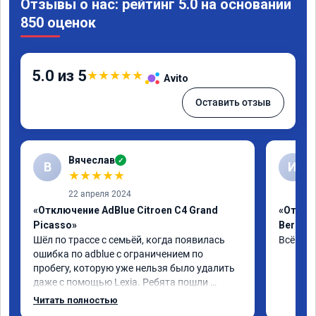
Отзывы о нас: рейтинг 5.0 на основании
850 оценок
5.0 из 5
★
★
★
★
★
Avito
Оставить отзыв
Вячеслав
✓
В
И
★
★
★
★
★
22 апреля 2024
«Отключение AdBlue Citroen C4 Grand
«Отклю
Picasso»
Berling
Шёл по трассе с семьёй, когда появилась 
Всё сде
ошибка по adblue с ограничением по 
пробегу, которую уже нельзя было удалить 
даже с помощью Lexia. Ребята пошли 
навстречу, оперативно приняли и за час 
Читать полностью
отшили как adblue, так и eolys. Отпуск не 