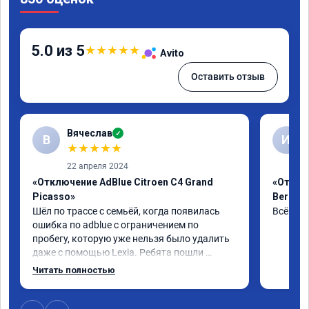
5.0 из 5
★
★
★
★
★
Avito
Оставить отзыв
Вячеслав
✓
В
И
★
★
★
★
★
22 апреля 2024
«Отключение AdBlue Citroen C4 Grand
«Отклю
Picasso»
Berling
Шёл по трассе с семьёй, когда появилась 
Всё сде
ошибка по adblue с ограничением по 
пробегу, которую уже нельзя было удалить 
даже с помощью Lexia. Ребята пошли 
навстречу, оперативно приняли и за час 
Читать полностью
отшили как adblue, так и eolys. Отпуск не 
был сорван ))