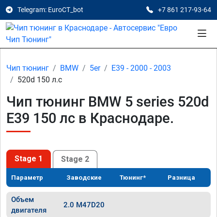
Telegram: EuroCT_bot
+7 861 217-93-64
Чип тюнинг
BMW
5er
E39 - 2000 - 2003
520d 150 л.с
Чип тюнинг BMW 5 series 520d
E39 150 лс в Краснодаре.
Stage 1
Stage 2
Параметр
Заводские
Тюнинг*
Разница
Объем
2.0 M47D20
двигателя