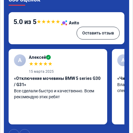
5.0 из 5
★
★
★
★
★
Avito
Оставить отзыв
Алексей
✓
А
А
★
★
★
★
★
15 марта 2025
«Отключение мочевины BMW 5 series G30
«Чип тю
/ G31»
Владими
специал
Все сделали быстро и качественно. Всем 
рекомендую этих ребят