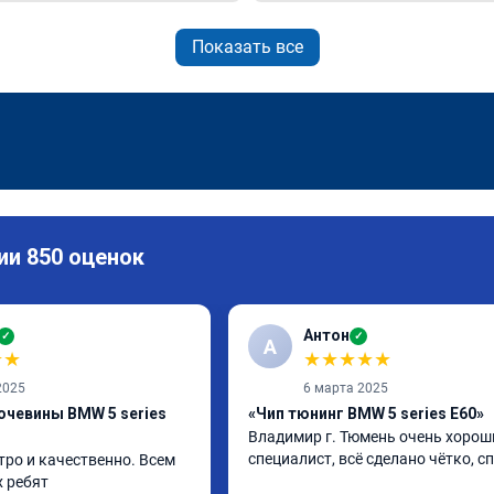
Показать все
ии 850 оценок
Антон
✓
✓
А
★
★
★
★
★
★
★
2025
6 марта 2025
очевины BMW 5 series
«Чип тюнинг BMW 5 series E60»
Владимир г. Тюмень очень хороши
специалист, всё сделано чётко, с
ро и качественно. Всем 
 ребят