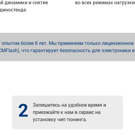
й динамики и снятие
во всех режимах нагрузки
 диностенде.
опытом более 8 лет. Мы применяем только лицензионное о
x, PCMFlash), что гарантирует безопасность для электроники 
2
Запишитесь на удобное время и
приезжайте к нам в сервис на
установку чип тюнинга.