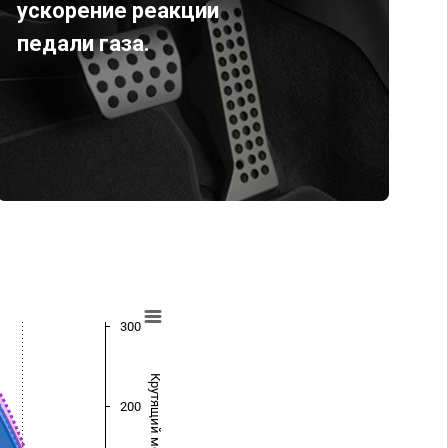
ускорение реакции
педали газа.
300
Крутящий момент (Нм)
200