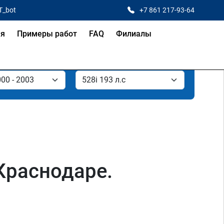
T_bot
+7 861 217-93-64
ая
Примеры работ
FAQ
Филиалы
 Краснодаре.