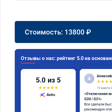
Стоимость:
13800
₽
Отзывы о нас: рейтинг 5.0 на основан
Алексей
А
5.0 из 5
★
★
★
★
★
★
★
★
15 марта 
«Отключение м
Avito
G30 / G31»
Все сделали быст
рекомендую этих