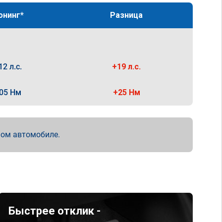
юнинг*
Разница
12 л.с.
+19 л.с.
05 Нм
+25 Нм
мом автомобиле.
Быстрее отклик -