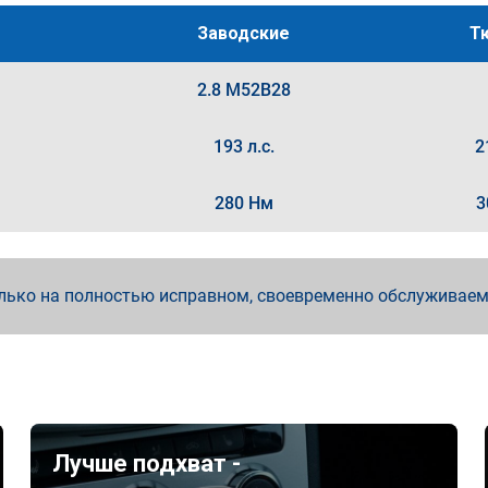
Заводские
Т
2.8 M52B28
193 л.с.
2
280 Нм
3
лько на полностью исправном, своевременно обслуживае
Лучше подхват -