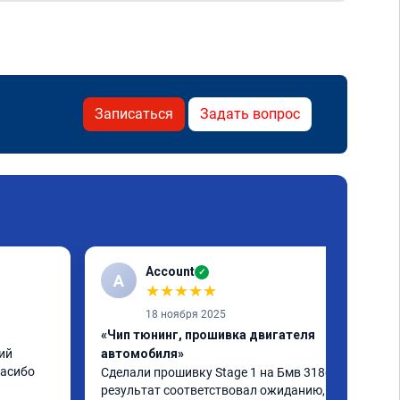
Записаться
Задать вопрос
Account
✓
A
★
★
★
★
★
18 ноября 2025
«Чип тюнинг, прошивка двигателя
й 
автомобиля»
пасибо
Сделали прошивку Stage 1 на Бмв 318d, 
результат соответствовал ожиданию, все 