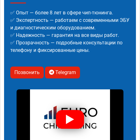
✅ Опыт — более 8 лет в сфере чип-тюнинга.
✅ Экспертность — работаем с современными ЭБУ
и диагностическим оборудованием.
✅ Надежность — гарантия на все виды работ.
✅ Прозрачность — подробные консультации по
телефону и фиксированные цены.
Позвонить
Telegram