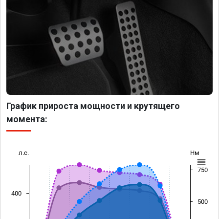
График прироста мощности и крутящего
момента:
л.с.
Нм
750
400
500