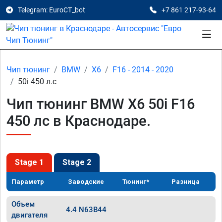
Telegram: EuroCT_bot
+7 861 217-93-64
Чип тюнинг
BMW
X6
F16 - 2014 - 2020
50i 450 л.с
Чип тюнинг BMW X6 50i F16
450 лс в Краснодаре.
Stage 1
Stage 2
Параметр
Заводские
Тюнинг*
Разница
Объем
4.4 N63B44
двигателя