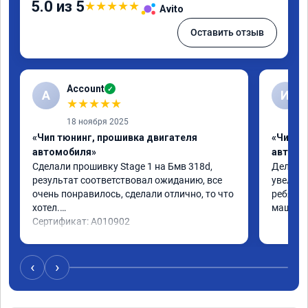
5.0 из 5
★
★
★
★
★
Avito
Оставить отзыв
Account
✓
A
И
★
★
★
★
★
18 ноября 2025
«Чип тюнинг, прошивка двигателя
«Чип т
автомобиля»
автомо
Сделали прошивку Stage 1 на Бмв 318d, 
Делали 
результат соответствовал ожиданию, все 
увеличе
очень понравилось, сделали отлично, то что 
ребята 
хотел.

машина 
Сертификат: A010902
‹
›